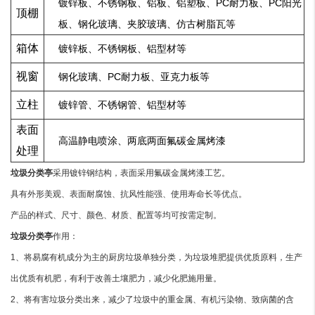
镀锌板、不锈钢板、铝板、铝塑板、PC耐力板、PC阳光
顶棚
板、钢化玻璃、夹胶玻璃、仿古树脂瓦等
箱体
镀锌板、不锈钢板、铝型材等
视窗
钢化玻璃、PC耐力板、亚克力板等
立柱
镀锌管、不锈钢管、铝型材等
表面
高温静电喷涂、两底两面氟碳金属烤漆
处理
垃圾分类亭
采用镀锌钢结构，表面采用氟碳金属烤漆工艺。
具有外形美观、表面耐腐蚀、抗风性能强、使用寿命长等优点。
产品的样式、尺寸、颜色、材质、配置等均可按需定制。
垃圾分类亭
作用：
1、将易腐有机成分为主的厨房垃圾单独分类，为垃圾堆肥提供优质原料，生产
出优质有机肥，有利于改善土壤肥力，减少化肥施用量。
2、将有害垃圾分类出来，减少了垃圾中的重金属、有机污染物、致病菌的含