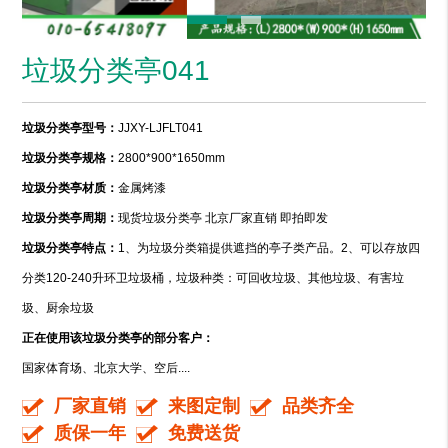
垃圾分类亭041
垃圾分类亭型号：
JJXY-LJFLT041
垃圾分类亭规格：
2800*900*1650mm
垃圾分类亭材质：
金属烤漆
垃圾分类亭周期：
现货垃圾分类亭 北京厂家直销 即拍即发
垃圾分类亭特点：
1、为垃圾分类箱提供遮挡的亭子类产品。2、可以存放四
分类120-240升环卫垃圾桶，垃圾种类：可回收垃圾、其他垃圾、有害垃
圾、厨余垃圾
正在使用该垃圾分类亭的部分客户：
国家体育场、北京大学、空后....
厂家直销
来图定制
品类齐全
质保一年
免费送货