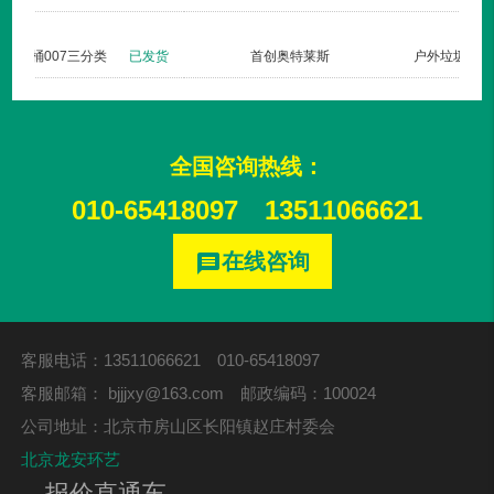
长治双创梦工厂
新款垃圾桶007三分类
已发货
全国咨询热线：
010-65418097
13511066621
在线咨询
message
客服电话：13511066621 010-65418097
客服邮箱：
bjjjxy@163.com
邮政编码：100024
公司地址：北京市房山区长阳镇赵庄村委会
北京龙安环艺
报价直通车