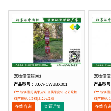
宠物便便箱001
宠物便便箱
产品型号：
JJXY-CWBBX001
产品型号
产品规格：
(L)400*(W)302*(H)1000mm
产品规格
户外垃圾桶|分类果皮箱|金属果皮箱|公园垃圾
户外垃圾桶|
产品材质：
钢板喷塑
产品材质
桶|不锈钢垃圾桶|北京垃圾桶
桶|不锈钢垃
产品周期：
现货产品 即拍即发
产品周期
在线咨询
查看详情
在线咨
产品特点：
1、环保材质，不会对环境产生污染。2
产品特点