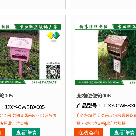
该产品的部分客户：
正在使用该产品的部分客
区、苏州某别墅区、海淀某小区....
朝阳某小区、苏州某别墅区、
005
宠物便便箱006
产品型号：
JJXY-CWBBX
：
JJXY-CWBBX005
产品规格：
(L)320*(W)30
：
(L)320*(W)300*(H)1320mm
分类果皮箱|金属果皮箱|公园垃圾
户外垃圾桶|分类果皮箱|金属果皮
产品材质：
钢板喷塑
：
钢板喷塑
圾桶|北京垃圾桶
桶|不锈钢垃圾桶|北京垃圾桶
产品周期：
现货产品 即拍
：
现货产品 即拍即发
询
查看详情
在线咨询
查看详情