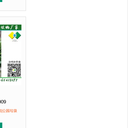
性价比高，精选材质，经济实惠，坚固耐用。
，不会对环境产生污染。2、产品在视觉上，线条流畅，外型
线条流畅，外型优美，增添城市色彩。3、性价比高，精选材
户：
海淀某小区....
009
0*(H)1320mm
箱|公园垃圾
即发