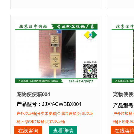
正在使用该产品的部分客户：
正在使用
朝阳某小区、苏州某别墅区、海淀某小区....
朝阳某小
宠物便便箱004
宠物便便箱
产品型号：
JJXY-CWBBX004
产品型号
产品规格：
(L)400*(W)302*(H)1000mm
产品规格
户外垃圾桶|分类果皮箱|金属果皮箱|公园垃圾
户外垃圾桶|
产品材质：
钢板喷塑
产品材质
桶|不锈钢垃圾桶|北京垃圾桶
桶|不锈钢垃
产品周期：
现货产品 即拍即发
产品周期
在线咨询
查看详情
在线咨