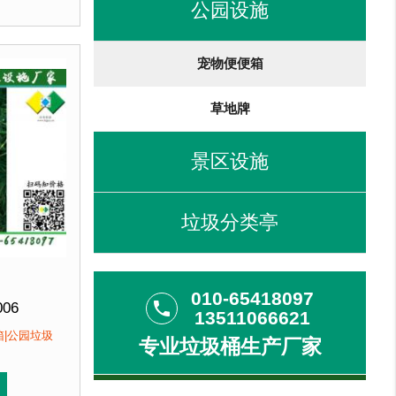
公园设施
户：
海淀某小区....
宠物便便箱
草地牌
景区设施
垃圾分类亭
010-65418097
phone
006
13511066621
0*(H)1320mm
箱|公园垃圾
专业垃圾桶生产厂家
即发