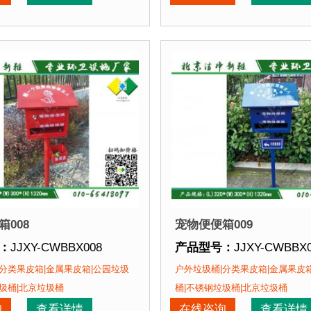
、产品在视觉上，线条流畅，外型优美，增添城市色彩。3、
产品特点：
1、材料环保
：
1、材料环保，不会对环境产生污染。2、产品在视觉上，
正在使用该产品的部分客
该产品的部分客户：
朝阳某小区、苏州某别墅区、
区、苏州某别墅区、海淀某小区....
008
宠物便便箱009
：
JJXY-CWBBX008
产品型号：
JJXY-CWBBX
：
(L)320*(W)300*(H)1320mm
产品规格：
(L)320*(W)30
分类果皮箱|金属果皮箱|公园垃圾
户外垃圾桶|分类果皮箱|金属果皮
：
钢板喷塑
产品材质：
钢板喷塑
圾桶|北京垃圾桶
桶|不锈钢垃圾桶|北京垃圾桶
：
现货产品 即拍即发
产品周期：
现货产品 即拍
询
查看详情
在线咨询
查看详情