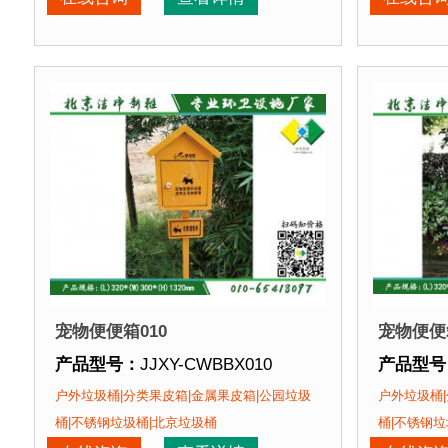
产品特点：
1、材料环保，不会对环境产生污染。2
产品特点
正在使用该产品的部分客户：
正在使用
朝阳某小区、苏州某别墅区、海淀某小区....
朝阳某小
宠物便便箱010
宠物便便箱
产品型号：
JJXY-CWBBX010
产品型号
产品规格：
(L)320*(W)300*(H)1320mm
产品规格
户外垃圾桶|分类果皮箱|金属果皮箱|公园垃圾
户外垃圾桶|
产品材质：
钢板喷塑
产品材质
桶|不锈钢垃圾桶|北京垃圾桶
桶|不锈钢垃
产品周期：
现货产品 即拍即发
产品周期