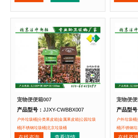
产品特点：
1、材料环保，不会对环境产生污染。2
产品特点
正在使用该产品的部分客户：
正在使用
朝阳某小区、苏州某别墅区、海淀某小区....
朝阳某小
宠物便便箱007
宠物便便箱
产品型号：
JJXY-CWBBX007
产品型号
产品规格：
(L)320*(W)300*(H)1320mm
产品规格
户外垃圾桶|分类果皮箱|金属果皮箱|公园垃圾
户外垃圾桶|
产品材质：
钢板喷塑
产品材质
桶|不锈钢垃圾桶|北京垃圾桶
桶|不锈钢垃
产品周期：
现货产品 即拍即发
产品周期
在线咨询
查看详情
在线咨