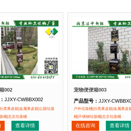
002
宠物便便箱003
：
JJXY-CWBBX002
产品型号：
JJXY-CWBBX
：
(L)400*(W)302*(H)1000mm
产品规格：
(L)400*(W)30
分类果皮箱|金属果皮箱|公园垃圾
户外垃圾桶|分类果皮箱|金属果皮
：
钢板喷塑
产品材质：
钢板喷塑
圾桶|北京垃圾桶
桶|不锈钢垃圾桶|北京垃圾桶
：
现货产品 即拍即发
产品周期：
现货产品 即拍
询
查看详情
在线咨询
查看详情
、产品在视觉上，线条流畅，外型优美，增添城市色彩。3、
：
1、材料环保，不会对环境产生污染。2、产品在视觉上，
产品特点：
1、材料环保