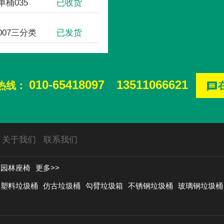
桶035
已收货
清华大学
07三分类
已发货
首创奥特莱斯
010-65418097
13511066621
热线：
message
关于我们
联系我们
园林座椅
更多>>
塑料垃圾桶
仿古垃圾桶
勾臂垃圾箱
不锈钢垃圾桶
玻璃钢垃圾桶