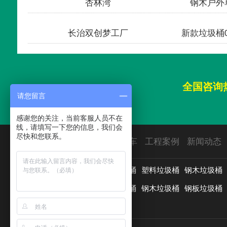
杏林湾
钢木户外单
长治双创梦工厂
新款垃圾桶0
全国咨询
请您留言
感谢您的关注，当前客服人员不在
线，请填写一下您的信息，我们会
尽快和您联系。
首页
垃圾桶
园林椅
保洁车
工程案例
新闻动态
用途分类：
垃圾分类亭
户外垃圾桶
塑料垃圾桶
钢木垃圾桶
材质分类：
分类垃圾桶
新款垃圾桶
钢木垃圾桶
钢板垃圾桶
铸铝垃圾桶
更多>>