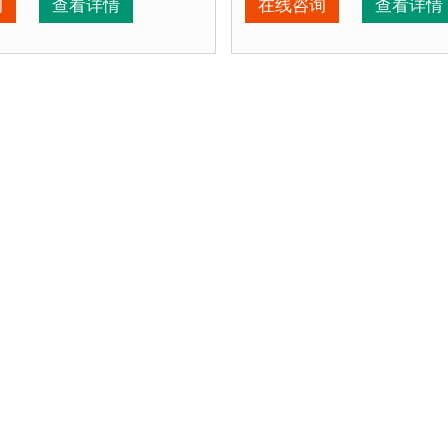
询
查看详情
在线咨询
查看详情
、产品在视觉上，线条流畅，外型优美，增添城市色彩。3、
：
1、材料环保，不会对环境产生污染。2、产品在视觉上，
产品特点：
1、材料环保
该产品的部分客户：
正在使用该产品的部分客
区、苏州某别墅区、海淀某小区....
朝阳某小区、苏州某别墅区、