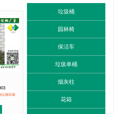
垃圾桶
园林椅
保洁车
垃圾单桶
烟灰柱
003
2*(H)1000mm
箱|公园垃圾
花箱
即发
性价比高，精选材质，经济实惠，坚固耐用。
线条流畅，外型优美，增添城市色彩。3、性价比高，精选材
，不会对环境产生污染。2、产品在视觉上，线条流畅，外型