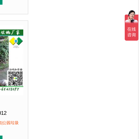
性价比高，精选材质，经济实惠，坚固耐用。
线条流畅，外型优美，增添城市色彩。3、性价比高，精选材
，不会对环境产生污染。2、产品在视觉上，线条流畅，外型
户：
海淀某小区....
012
0*(H)1320mm
箱|公园垃圾
即发