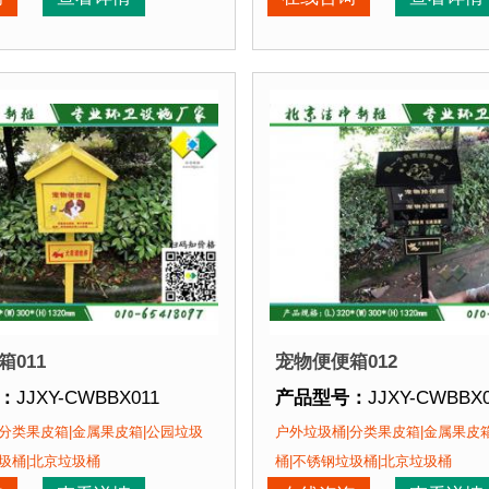
、产品在视觉上，线条流畅，外型优美，增添城市色彩。3、
：
1、材料环保，不会对环境产生污染。2、产品在视觉上，
产品特点：
1、材料环保
该产品的部分客户：
正在使用该产品的部分客
区、苏州某别墅区、海淀某小区....
朝阳某小区、苏州某别墅区、
011
宠物便便箱012
：
JJXY-CWBBX011
产品型号：
JJXY-CWBBX
：
(L)320*(W)300*(H)1320mm
产品规格：
(L)320*(W)30
分类果皮箱|金属果皮箱|公园垃圾
户外垃圾桶|分类果皮箱|金属果皮
：
钢板喷塑
产品材质：
钢板喷塑
圾桶|北京垃圾桶
桶|不锈钢垃圾桶|北京垃圾桶
：
现货产品 即拍即发
产品周期：
现货产品 即拍