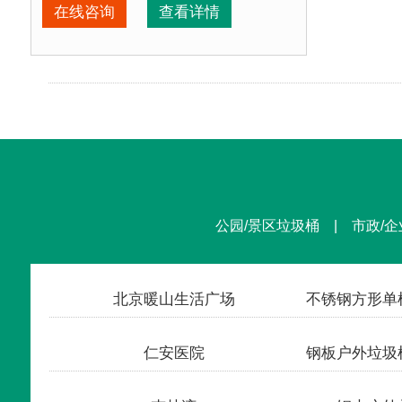
在线咨询
查看详情
产品特点：
1、材料环保，不会对环境产生污染。2
正在使用该产品的部分客户：
朝阳某小区、苏州某别墅区、海淀某小区....
公园/景区垃圾桶 | 市政/企
北京暖山生活广场
仁安医院