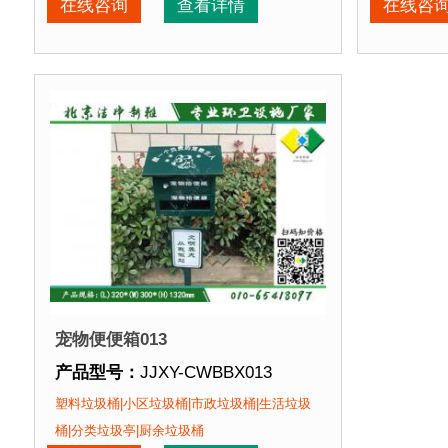
在线咨询
查看详情
在线咨
产品特点：
1、材料环保，不会对环境产生污染。2
产品特点
正在使用该产品的部分客户：
正在使用
朝阳某小区、苏州某别墅区、海淀某小区....
朝阳某小
宠物便便箱013
产品型号：
JJXY-CWBBX013
产品规格：
(L)320*(W)300*(H)1320mm
塑料垃圾桶|小区垃圾桶|市政垃圾桶|生活垃圾
产品材质：
钢板喷塑
桶|分类垃圾亭|厨余垃圾桶
产品周期：
现货产品 即拍即发