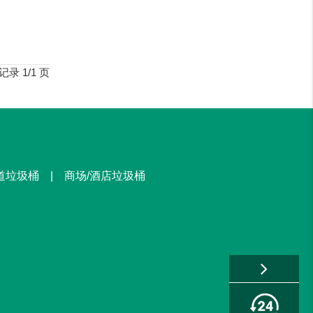
性价比高，精选材质，经济实惠，坚固耐用。
记录 1/1 页
街道垃圾桶 | 商场/酒店垃圾桶
1100L塑料垃圾箱
已收货
户外垃圾桶
已收货