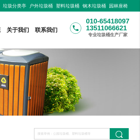
：
垃圾分类亭
户外垃圾桶
塑料垃圾桶
钢木垃圾桶
园林座椅
010-65418097
13511066621
phone
态
关于我们
联系我们
专业垃圾桶生产厂家