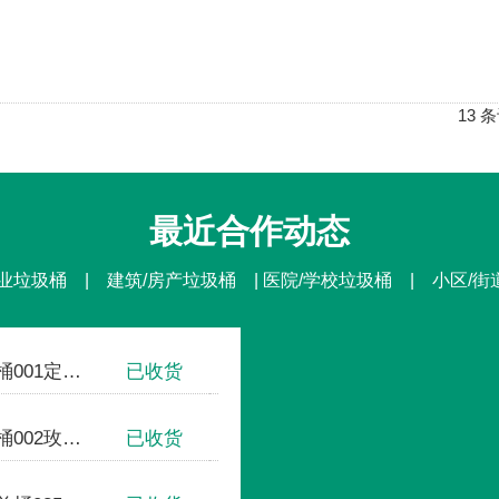
、产品在视觉上，线条流畅，外型优美，增添城市色彩。3、
13 条
最近合作动态
业垃圾桶 | 建筑/房产垃圾桶 | 医院/学校垃圾桶 | 小区/
不锈钢方形单桶001定制款
已收货
国家体育场-鸟巢
钢板户外垃圾桶002玫瑰金
已收货
中国人民大学