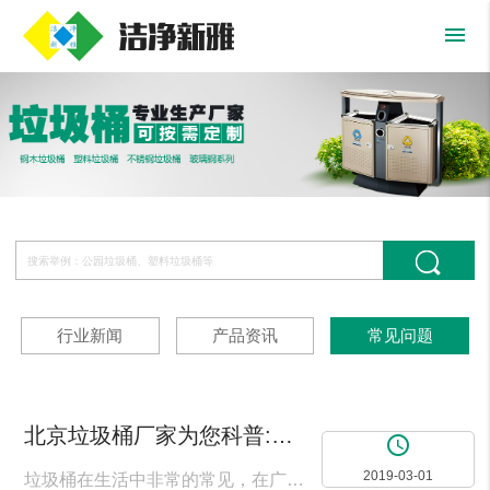
menu
行业新闻
产品资讯
常见问题
北京垃圾桶厂家为您科普:户外垃圾桶由哪些部分组成?
access_time
2019-03-01
垃圾桶在生活中非常的常见，在广场上面我们可以看到户外垃圾桶，在学校里面，在医院里面，在公园里面等随处都可以发现户外垃圾桶。 一般户外垃圾桶对于垃圾进行明确的分类，有两个桶，一个上面用红色的字标注出不可回收垃圾，还有一个桶上面用绿色的字标注出可回收的垃圾，这也是提倡资源回收利用的正面表现，在扔垃圾的时候，对于一些纸质的垃圾、木制的垃圾或者一些饮料瓶等等可以回收重新再利用的东西都可以直接扔进可以回收