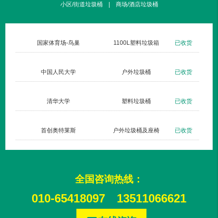
小区/街道垃圾桶 | 商场/酒店垃圾桶
货
国家体育场-鸟巢
1100L塑料垃圾箱
已收货
货
中国人民大学
户外垃圾桶
已收货
货
清华大学
塑料垃圾桶
已收货
货
首创奥特莱斯
户外垃圾桶及座椅
已收货
全国咨询热线：
010-65418097
13511066621