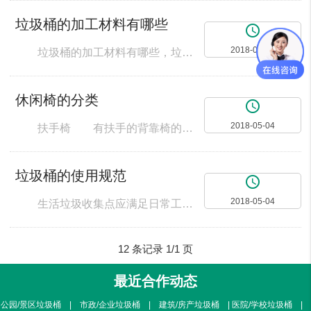
垃圾桶的加工材料有哪些
access_time
2018-05-04
垃圾桶的加工材料有哪些，垃圾桶厂家为您解答 一、塑料 垃圾桶加工简单，易于清洁，适合室内使用。在室外的话，对材料有了要求：即不容易老化。 二、不锈钢 室外使用不会被雨腐蚀，但是存在被小偷偷走的可能。 三、陶瓷 陶瓷已经是高档品的代名词。陶瓷洁具易于清洁，而且表面光洁度高。给人高品质的感觉。 四、木质 质感好与环境容易协调。 五、水泥 它的好处是固定，不存在被偷的问题（城市中
休闲椅的分类
access_time
2018-05-04
扶手椅 有扶手的背靠椅的统称，除了圈椅、交椅外，其余的都叫扶手椅。其式样和装饰有简单的也有复杂的，常和茶几配合成套，以四椅二几置于厅堂明间的两侧，作对称式陈列。 按摩椅 按摩能够疏通经络，使气血循环，保持机体的阴阳平衡，所以按摩后可感到肌肉放松、关节灵活，使人精神振奋、消除疲劳，对保持身体健康有重要作用。按摩椅的原理就是模仿人工按摩，只不过它是利用机械的滚动力和机械力挤压来进行按摩的。按
垃圾桶的使用规范
access_time
2018-05-04
生活垃圾收集点应满足日常工作中产生的生活垃圾分类收集，垃圾桶生活垃圾分类收集方式应与分类处理方式相适应。 生活垃圾收集点一般都是在垃圾桶许多的地方，即要方便居民方便，又要不影响城市卫生和景观环境，又要便于分类投放和分类清运，这样才是好的，垃圾桶应设置在道路的两侧以及交通客运设施、公共设施、广场等出入口附近设置垃圾桶。 但设置在道路边的垃圾桶其间距也要按照道路的划分来规定的其中的间距的，不同
12 条记录 1/1 页
最近合作动态
公园/景区垃圾桶 | 市政/企业垃圾桶 | 建筑/房产垃圾桶 | 医院/学校垃圾桶 |