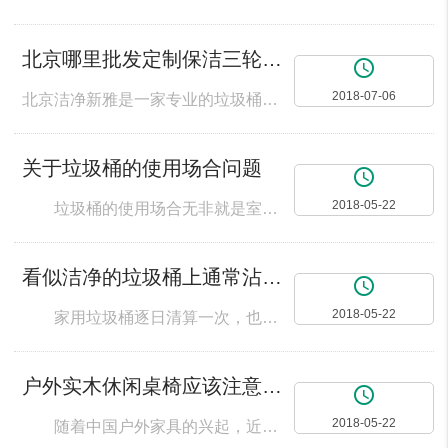
北京哪里批发定制保洁三轮车 电动四桶垃圾车 小区垃圾清运车?
access_time
2018-07-06
北京洁净新雅是一家专业的垃圾桶，公园椅，保洁车厂家。我们可以定制生产批发各种保洁三轮车，手推垃圾车，人力保洁车，电动垃圾车等。包括：钢板喷塑电动保洁车0.3立方 ，0.5立方，0.9立方等各种规格，电动四桶垃圾清运车，不锈钢电动四桶垃圾车，六桶电动垃圾清运车，3立方自动翻桶车等。根据客户要求不同，保洁车配置也略有差异。电池容量可选20AH或者32AH以及45AH，电机可以从500W到2000W供选
关于垃圾桶的使用场合问题
access_time
2018-05-22
垃圾桶的使用场合无非就是室外和室内两个地方。两种垃圾桶他们都有自己的要求，下面就给大家简单说说。 室外垃圾桶一般都是在公共场合里，它对环境有特殊的要求，在室外自然条件下能耐高低温，有足够的机械强度和良好的冲击韧性。易清洁能够与环境融合。 室内垃圾桶一般是用在厨房和卫生间，厨房和卫生间最好使用密闭性较强的带盖的垃圾桶，即使使用内套塑料袋的敞口垃圾桶，平时也一定要将袋口系紧。而且垃圾最好每天一
看似洁净的垃圾桶上通常沾染大量细菌
access_time
2018-05-22
家用垃圾桶逐日清算一次，也称室内垃圾桶，由于放在房间里，垃圾也特别多，如许房间氛围被污染 看似洁净的垃圾桶上，通常沾染大量细菌、病菌和病毒，是室内情况的重要污染源之一，易对人体康健造成危害。专家提示，家用垃圾桶以容量较小者为宜，如允许以提示人们定期清算垃圾。 购置家用垃圾桶时也必须要有带盖的，哪么怎样更好的选购室内垃圾桶呢，专家表现，家庭垃圾应逐日清算，尤其是卫生间内垃圾不行永劫间存放。由
户外实木休闲桌椅应该注意环保
access_time
2018-05-22
随着中国户外家具的兴起，近年来国内市场需求激增，使部分厂商小型车间，切角，劣质，使消费者的利益受到侵害。因此，我们购买户外实木家具，实木休闲桌椅，一定要注意检查产品质量。家具要送到仔细检查后，除了要求家具表面光滑清洁，看不到角落，背板等也要仔细检查，可以触摸触摸手。打开所有的抽屉，门，闻到气味。 许多消费的纯木家具肯定是环保的自然无污染的家具，但不是。影响家具环保的因素很多，注意力很小，会使