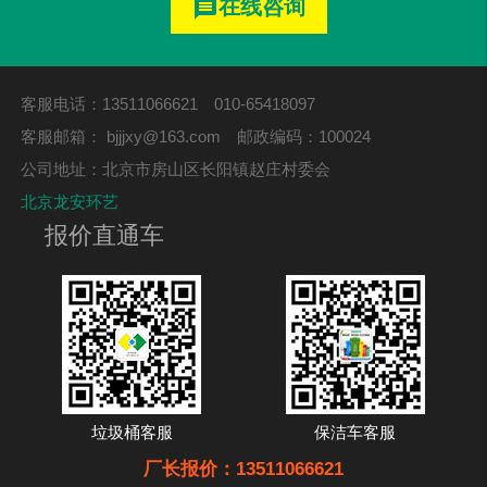
在线咨询
message
客服电话：13511066621 010-65418097
客服邮箱：
bjjjxy@163.com
邮政编码：100024
公司地址：北京市房山区长阳镇赵庄村委会
北京龙安环艺
报价直通车
垃圾桶客服
保洁车客服
厂长报价：13511066621