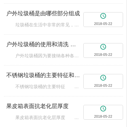
户外垃圾桶是由哪些部分组成
access_time
2018-05-22
垃圾桶在生活中非常的常见，在广场上面我们可以看到户外垃圾桶，在学校里面，在医院里面等等随处都可以发现户外垃圾桶。 一般户外垃圾桶对于垃圾进行明确的分类，有两个桶，一个上面用红色的字标注出不可回收垃圾，还有一个桶上面用绿色的字标注出可回收的垃圾，这也是提倡资源回收利用的正面表现，在扔垃圾的时候，对于一些纸质的垃圾、木制的垃圾或者一些饮料瓶等等可以回收重新再利用的东西都可以直接扔进可以回收的垃圾
户外垃圾桶的使用和清洗 北京垃圾桶定制批发
access_time
2018-05-22
户外垃圾桶因为要接纳各种各样的家庭垃圾，每天都被细菌、病毒、霉菌包围着，污染室内环境，因此，是一个极易藏污纳垢的"细菌窝"。要想居家健康，户外垃圾桶在选择、摆放和清洁方面都要特别注意。 1、首先，在选购户外垃圾桶时，尽量选择不锈钢材质的，市面上的一些塑料垃圾桶由于源料来源不清，可能会带有一些放射性物质或有害挥发性物质，存在一定的健康隐患，但不锈钢的不仅少有此类问题，也容易
不锈钢垃圾桶的主要特征和维护方法
access_time
2018-05-22
不锈钢垃圾桶的主要特征 不锈钢的抗锈特性，加上它闪烁的外观，使它成为20世纪中期流行的厨房用品。厨房洗涤槽、锅架、门柄甚至家具，往往都是用不锈钢制造的。垃圾桶因为要接纳各种各样的废弃物，每天都被细菌、病毒、霉菌包围着，从而污染室内环境，因此也是一个极易藏污纳垢的“细菌窝”。市面上的一些垃圾桶由于塑料材质来源不清，可能会带有一些放射性物质或有害挥发性物质，存在一定的健康隐患，但不锈钢和竹编的不
果皮箱表面抗老化层厚度
access_time
2018-05-22
果皮箱表面抗老化层厚度 果皮箱的试验方法： 1自熄性燃烧的烟头丢桶内自熄 2高温性100oC开水置于φ200金属容器内，放置产品表面温度降至室温表面涂层无开裂起泡现象 3表面抗老化层厚度卡尺测量不少于0.5mm 4结构层厚度卡尺测量大于2mm 5内胆铺层燃烧检验不少于三层 6抗冲击强度100kg钢球自由落下冲击5次无裂纹