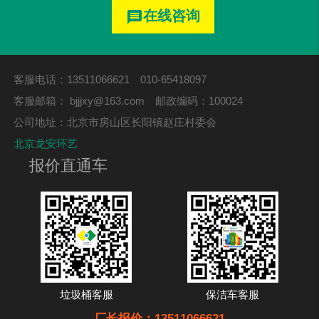
在线咨询
message
客服电话：13511066621 010-65418097
客服邮箱：
bjjjxy@163.com
邮政编码：100024
公司地址：北京市房山区长阳镇赵庄村委会
北京龙安环艺
报价直通车
垃圾桶客服
保洁车客服
厂长报价：13511066621