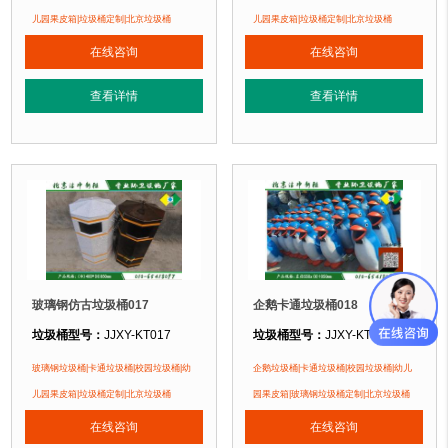
垃圾桶材质：
优质玻璃钢纤维+树脂
垃圾桶材质：
优质玻璃钢纤维+树脂
儿园果皮箱|垃圾桶定制|北京垃圾桶
儿园果皮箱|垃圾桶定制|北京垃圾桶
垃圾桶周期：
3-7天 厂家直销 按需定制
垃圾桶周期：
3-7天 厂家直销 按需定
在线咨询
在线咨询
垃圾桶特点：
1、卡通垃圾桶采用优质树脂原料手工糊制成型，耐酸、耐碱、
垃圾桶特点：
1、卡通垃圾桶采用优
查看详情
查看详情
正在使用该垃圾桶的部分客户：
正在使用该垃圾桶的部分客户：
北京蓝天幼儿园、北京市北海幼儿园、北京公安部幼儿园....
北京蓝天幼儿园、北京市北海幼儿园、北
玻璃钢仿古垃圾桶017
企鹅卡通垃圾桶018
垃圾桶型号：
JJXY-KT017
垃圾桶型号：
JJXY-KT018
垃圾桶规格：
直径400mm 高850mm
垃圾桶规格：
直径550mm 高1050m
玻璃钢垃圾桶|卡通垃圾桶|校园垃圾桶|幼
企鹅垃圾桶|卡通垃圾桶|校园垃圾桶|幼儿
垃圾桶材质：
优质玻璃钢纤维+树脂
垃圾桶材质：
优质玻璃钢纤维+树脂
儿园果皮箱|垃圾桶定制|北京垃圾桶
园果皮箱|玻璃钢垃圾桶定制|北京垃圾桶
垃圾桶周期：
3-7天 厂家直销 按需定制
垃圾桶周期：
3-7天 厂家直销 按需定
在线咨询
在线咨询