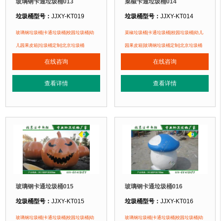
玻璃钢卡通垃圾桶013
菜椒卡通垃圾桶014
垃圾桶型号：
JJXY-KT019
垃圾桶型号：
JJXY-KT014
垃圾桶规格：
长680mm 宽580mm 高800mm
垃圾桶规格：
长600mm 宽600mm 
玻璃钢垃圾桶|卡通垃圾桶|校园垃圾桶|幼
菜椒垃圾桶|卡通垃圾桶|校园垃圾桶|幼儿
垃圾桶材质：
优质玻璃钢纤维+树脂
垃圾桶材质：
优质玻璃钢纤维 +树脂
儿园果皮箱|垃圾桶定制|北京垃圾桶
园果皮箱|玻璃钢垃圾桶定制|北京垃圾桶
垃圾桶周期：
3-7天 厂家直销 按需定制
垃圾桶周期：
3-7天 厂家直销 按需定
在线咨询
在线咨询
垃圾桶特点：
1、卡通垃圾桶采用优质树脂原料手工糊制成型，耐酸、耐碱、
垃圾桶特点：
1、卡通垃圾桶采用优
查看详情
查看详情
正在使用该垃圾桶的部分客户：
正在使用该垃圾桶的部分客户：
北京蓝天幼儿园、北京市北海幼儿园、北京公安部幼儿园....
北京蓝天幼儿园、北京市北海幼儿园、北
玻璃钢卡通垃圾桶015
玻璃钢卡通垃圾桶016
垃圾桶型号：
JJXY-KT015
垃圾桶型号：
JJXY-KT016
垃圾桶规格：
直径1000mm 高850mm
垃圾桶规格：
直径650mm 高700m
玻璃钢垃圾桶|卡通垃圾桶|校园垃圾桶|幼
玻璃钢垃圾桶|卡通垃圾桶|校园垃圾桶|幼