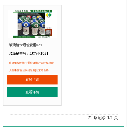
玻璃钢卡通垃圾桶021
垃圾桶型号：
JJXY-KT021
垃圾桶规格：
直径500mm 高750mm
玻璃钢垃圾桶|卡通垃圾桶|校园垃圾桶|幼
垃圾桶材质：
优质玻璃钢纤维+树脂
儿园果皮箱|垃圾桶定制|北京垃圾桶
垃圾桶周期：
3-7天 厂家直销 按需定制
在线咨询
垃圾桶特点：
1、卡通垃圾桶采用优质树脂原料手工糊制成型，耐酸、耐碱、
查看详情
正在使用该垃圾桶的部分客户：
北京蓝天幼儿园、北京市北海幼儿园、北京公安部幼儿园....
21 条记录 1/1 页