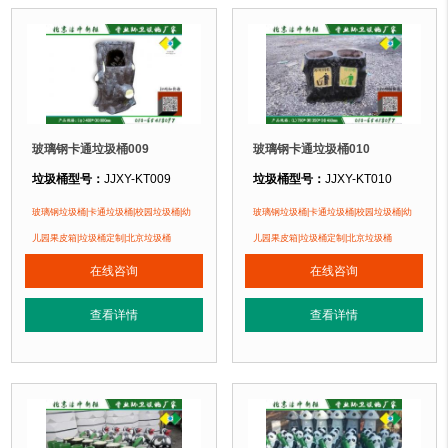
玻璃钢卡通垃圾桶009
玻璃钢卡通垃圾桶010
垃圾桶型号：
JJXY-KT009
垃圾桶型号：
JJXY-KT010
垃圾桶规格：
直径400mm 高800mm
垃圾桶规格：
长700mm 宽350mm 
玻璃钢垃圾桶|卡通垃圾桶|校园垃圾桶|幼
玻璃钢垃圾桶|卡通垃圾桶|校园垃圾桶|幼
垃圾桶材质：
优质玻璃钢纤维+树脂
垃圾桶材质：
优质玻璃钢纤维+树脂
儿园果皮箱|垃圾桶定制|北京垃圾桶
儿园果皮箱|垃圾桶定制|北京垃圾桶
垃圾桶周期：
3-7天 厂家直销 按需定制
垃圾桶周期：
3-7天 厂家直销 按需定
在线咨询
在线咨询
垃圾桶特点：
1、卡通垃圾桶采用优质树脂原料手工糊制成型，耐酸、耐碱、
垃圾桶特点：
1、卡通垃圾桶采用优
查看详情
查看详情
正在使用该垃圾桶的部分客户：
正在使用该垃圾桶的部分客户：
北京蓝天幼儿园、北京市北海幼儿园、北京公安部幼儿园....
北京蓝天幼儿园、北京市北海幼儿园、北