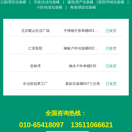
公园/景区垃圾桶 | 市政/企业垃圾桶 | 建筑/房产垃圾桶 | 医院/学校垃圾桶 |
小区/街道垃圾桶 | 商场/酒店垃圾桶
北京暖山生活广场
不锈钢方形单桶001定制款
已收货
仁安医院
钢板户外垃圾桶002玫瑰金
已收货
杏林湾
钢木户外单桶035
已收货
长治双创梦工厂
新款垃圾桶007三分类
已发货
全国咨询热线：
010-65418097
13511066621