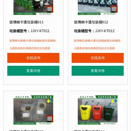
玻璃钢卡通垃圾桶011
玻璃钢卡通垃圾桶012
垃圾桶型号：
JJXY-KT011
垃圾桶型号：
JJXY-KT012
垃圾桶规格：
直径400mm 高650mm
垃圾桶规格：
长480mm 宽430mm 
玻璃钢垃圾桶|卡通垃圾桶|校园垃圾桶|幼
玻璃钢垃圾桶|卡通垃圾桶|校园垃圾桶|幼
垃圾桶材质：
优质玻璃钢纤维+树脂
垃圾桶材质：
优质玻璃钢纤维+树脂
儿园果皮箱|垃圾桶定制|北京垃圾桶
儿园果皮箱|垃圾桶定制|北京垃圾桶
垃圾桶周期：
3-7天 厂家直销 按需定制
垃圾桶周期：
3-7天 厂家直销 按需定
在线咨询
在线咨询
垃圾桶特点：
1、卡通垃圾桶采用优质树脂原料手工糊制成型，耐酸、耐碱、
垃圾桶特点：
1、卡通垃圾桶采用优
查看详情
查看详情
正在使用该垃圾桶的部分客户：
正在使用该垃圾桶的部分客户：
北京蓝天幼儿园、北京市北海幼儿园、北京公安部幼儿园....
北京蓝天幼儿园、北京市北海幼儿园、北