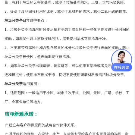
量，有利于垃圾的无害化处理，减少了垃圾处理的水、土壤、大气污染风险。
3、提高了废品回收利用的比例，减少了原材料的需求，减少二氧化碳的排放。
垃圾分类亭
日常维护要点：
1、垃圾分类亭清洗的时候要尽量避免强力漂白粉和一些化学物质进行长时间的
接触，如果发生以上材质接触的话，需要使用清水立即清洗干净。
2、不要将带有腐蚀性和含盐含酸量的水分和垃圾分类亭进行表面的接触，防止
垃圾分类亭被侵蚀，使表面出现很难清洗。
3、如果垃圾分类亭出现霉斑，锈痕迹等，可以使用五洁粉或者是牙膏涂抹在锈
迹和斑点处，使用抹布擦拭干净，切记不要使用研磨材料来清洁垃圾分类亭。
垃圾分类亭
适用范围：
1、适用范围：一般适用于小区、城市主次干道、公园、景区、广场、学校、工
厂、企事业单位等地方。
洁净新雅承诺：
☆ 建立与客户和供应商的战略合作伙伴关系。
☆ 基于组织的弹性，在设计、生产、交货等方面给客户更多更灵活的选择，发