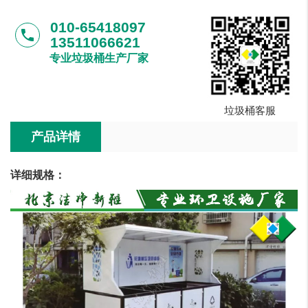
010-65418097
phone
13511066621
专业垃圾桶生产厂家
垃圾桶客服
产品详情
详细规格：