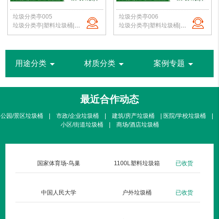
垃圾分类亭005
垃圾分类亭006
垃圾分类亭|塑料垃圾桶|户外垃圾站|公园垃圾桶|学校分类垃圾亭|北京垃圾桶厂家
垃圾分类亭|塑料垃圾桶|户外垃圾站|公园垃圾桶|学校分类垃圾亭|北京垃圾桶厂家
arrow_drop_down
arrow_drop_down
arrow_drop_down
用途分类
材质分类
案例专题
最近合作动态
公园/景区垃圾桶 | 市政/企业垃圾桶 | 建筑/房产垃圾桶 | 医院/学校垃圾桶 |
小区/街道垃圾桶 | 商场/酒店垃圾桶
生活广场
不锈钢方形单桶001定制款
已收货
国家体育场-鸟巢
医院
钢板户外垃圾桶002玫瑰金
已收货
中国人民大学