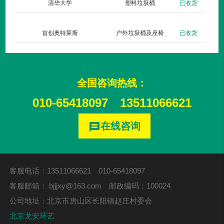
林湾
钢木户外单桶035
已收货
清华大学
创梦工厂
新款垃圾桶007三分类
已发货
首创奥特莱斯
全国咨询热线：
010-65418097
13511066621
在线咨询
message
客服电话：13511066621 010-65418097
客服邮箱：
bjjjxy@163.com
邮政编码：100024
公司地址：北京市房山区长阳镇赵庄村委会
北京龙安环艺