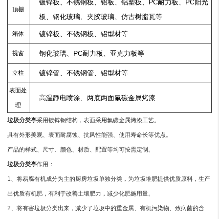
镀锌板、不锈钢板、铝板、铝塑板、PC耐力板、PC阳光
顶棚
板、钢化玻璃、夹胶玻璃、仿古树脂瓦等
镀锌板、不锈钢板、铝型材等
箱体
钢化玻璃、PC耐力板、亚克力板等
视窗
镀锌管、不锈钢管、铝型材等
立柱
表面处
高温静电喷涂、两底两面氟碳金属烤漆
理
垃圾分类亭
采用镀锌钢结构，表面采用氟碳金属烤漆工艺。
具有外形美观、表面耐腐蚀、抗风性能强、使用寿命长等优点。
产品的样式、尺寸、颜色、材质、配置等均可按需定制。
垃圾分类亭
作用：
1、将易腐有机成分为主的厨房垃圾单独分类，为垃圾堆肥提供优质原料，生产
出优质有机肥，有利于改善土壤肥力，减少化肥施用量。
2、将有害垃圾分类出来，减少了垃圾中的重金属、有机污染物、致病菌的含