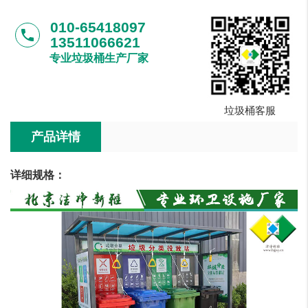
010-65418097
phone
13511066621
专业垃圾桶生产厂家
垃圾桶客服
产品详情
详细规格：