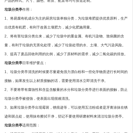
产品的样式、尺寸、颜色、材质、配置等均可按需定制。
垃圾分类亭
作用：
1、将易腐有机成分为主的厨房垃圾单独分类，为垃圾堆肥提供优质原料，生产
出优质有机肥，有利于改善土壤肥力，减少化肥施用量。
2、将有害垃圾分类出来，减少了垃圾中的重金属、有机污染物、致病菌的含
量，有利于垃圾的无害化处理，减少了垃圾处理的水、土壤、大气污染风险。
3、提高了废品回收利用的比例，减少了原材料的需求，减少二氧化碳的排放。
垃圾分类亭
日常维护要点：
1、垃圾分类亭清洗的时候要尽量避免强力漂白粉和一些化学物质进行长时间的
接触，如果发生以上材质接触的话，需要使用清水立即清洗干净。
2、不要将带有腐蚀性和含盐含酸量的水分和垃圾分类亭进行表面的接触，防止
垃圾分类亭被侵蚀，使表面出现很难清洗。
3、如果垃圾分类亭出现霉斑，锈痕迹等，可以使用五洁粉或者是牙膏涂抹在锈
迹和斑点处，使用抹布擦拭干净，切记不要使用研磨材料来清洁垃圾分类亭。
垃圾分类亭
适用范围：