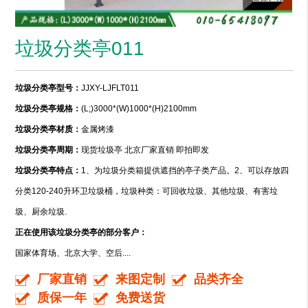
垃圾分类亭011
垃圾分类亭型号：
JJXY-LJFLT011
垃圾分类亭规格：
(L;)3000*(W)1000*(H)2100mm
垃圾分类亭材质：
金属烤漆
垃圾分类亭周期：
现货垃圾亭 北京厂家直销 即拍即发
垃圾分类亭特点：
1、为垃圾分类箱提供遮挡的亭子类产品。2、可以存放四
分类120-240升环卫垃圾桶，垃圾种类：可回收垃圾、其他垃圾、有害垃
圾、厨余垃圾.
正在使用该垃圾分类亭的部分客户：
国家体育场、北京大学、空后....
厂家直销
来图定制
品类齐全
质保一年
免费送货