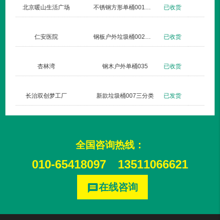
北京暖山生活广场
不锈钢方形单桶001定制款
已收货
仁安医院
钢板户外垃圾桶002玫瑰金
已收货
杏林湾
钢木户外单桶035
已收货
长治双创梦工厂
新款垃圾桶007三分类
已发货
全国咨询热线：
010-65418097
13511066621
在线咨询
message