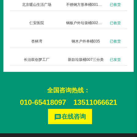
北京暖山生活广场
不锈钢方形单桶001定制款
已收货
仁安医院
钢板户外垃圾桶002玫瑰金
已收货
杏林湾
钢木户外单桶035
已收货
长治双创梦工厂
新款垃圾桶007三分类
已发货
全国咨询热线：
010-65418097
13511066621
在线咨询
message