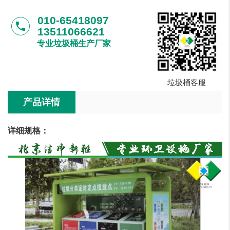
010-65418097
phone
13511066621
专业垃圾桶生产厂家
垃圾桶客服
产品详情
详细规格：