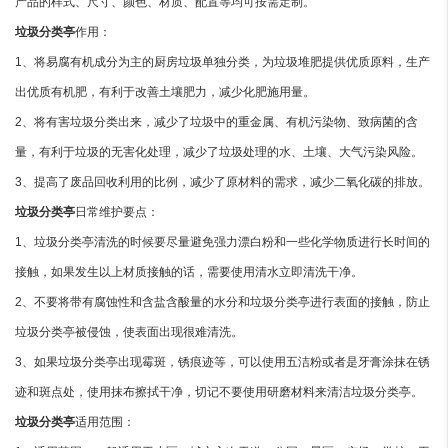
产品的样式、尺寸、颜色、材质、配置等均可按需定制。
垃圾分类亭
作用：
1、将易腐有机成分为主的厨房垃圾单独分类，为垃圾堆肥提供优质原料，生产
出优质有机肥，有利于改善土壤肥力，减少化肥施用量。
2、将有害垃圾分类出来，减少了垃圾中的重金属、有机污染物、致病菌的含
量，有利于垃圾的无害化处理，减少了垃圾处理的水、土壤、大气污染风险。
3、提高了废品回收利用的比例，减少了原材料的需求，减少二氧化碳的排放。
垃圾分类亭
日常维护要点：
1、垃圾分类亭清洗的时候要尽量避免强力漂白粉和一些化学物质进行长时间的
接触，如果发生以上材质接触的话，需要使用清水立即清洗干净。
2、不要将带有腐蚀性和含盐含酸量的水分和垃圾分类亭进行表面的接触，防止
垃圾分类亭被侵蚀，使表面出现很难清洗。
3、如果垃圾分类亭出现霉斑，锈痕迹等，可以使用五洁粉或者是牙膏涂抹在锈
迹和斑点处，使用抹布擦拭干净，切记不要使用研磨材料来清洁垃圾分类亭。
垃圾分类亭
适用范围：