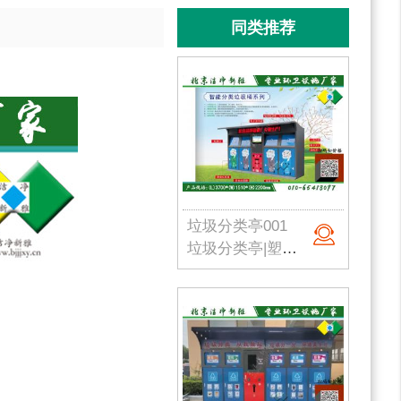
同类推荐
垃圾分类亭001
垃圾分类亭|塑料垃圾桶|户外垃圾站|公园垃圾桶|学校分类垃圾亭|北京垃圾桶厂家