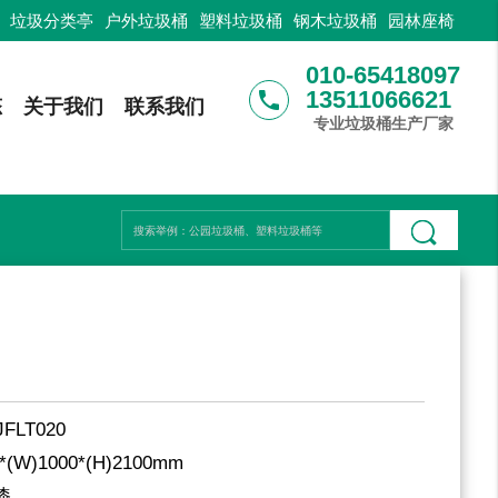
：
垃圾分类亭
户外垃圾桶
塑料垃圾桶
钢木垃圾桶
园林座椅
010-65418097
13511066621
phone
态
关于我们
联系我们
专业垃圾桶生产厂家
JFLT020
0*(W)1000*(H)2100mm
漆