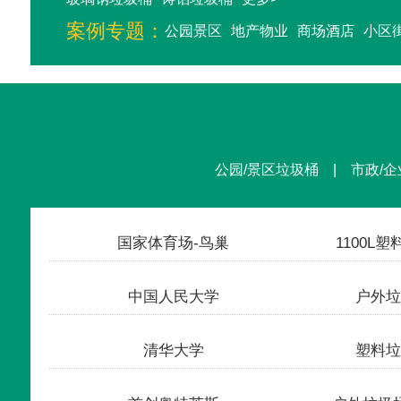
案例专题：
公园景区
地产物业
商场酒店
小区
公园/景区垃圾桶 | 市政/企
收货
国家体育场-鸟巢
1100L
收货
中国人民大学
户外垃
收货
清华大学
塑料垃