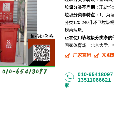
垃圾分类亭周期：
现货垃
垃圾分类亭特点：
1、为
分类120-240升环卫
厨余垃圾.
正在使用该垃圾分类亭的
国家体育场、北京大学、空后
厂家直销
来图
010-65418097
phone
13511066621
家