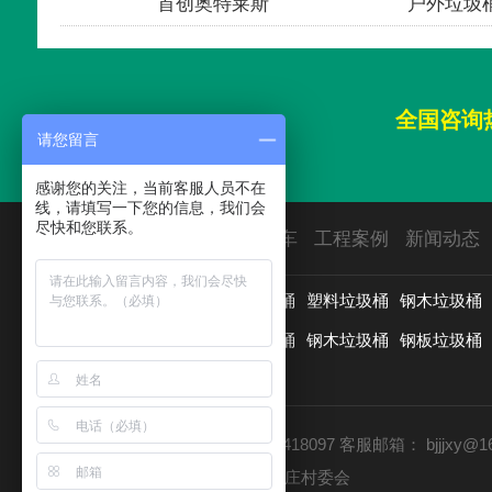
发货
首创奥特莱斯
户外垃圾
全国咨询
请您留言
感谢您的关注，当前客服人员不在
线，请填写一下您的信息，我们会
尽快和您联系。
首页
垃圾桶
园林椅
保洁车
工程案例
新闻动态
用途分类：
垃圾分类亭
户外垃圾桶
塑料垃圾桶
钢木垃圾桶
材质分类：
分类垃圾桶
新款垃圾桶
钢木垃圾桶
钢板垃圾桶
铸铝垃圾桶
更多>>
客服电话：13511066621 010-65418097
客服邮箱：
bjjjxy@1
公司地址：北京市房山区长阳镇赵庄村委会