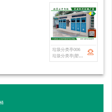
。
垃圾分类亭006
垃圾分类亭|塑料垃圾桶|户外垃圾站|公园垃圾桶|学校分类垃圾亭|北京垃圾桶厂家
桶