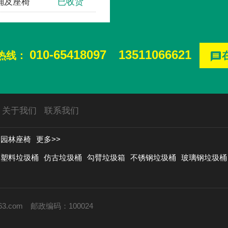
桶及座椅
已收货
010-65418097
13511066621
热线：
message
关于我们
联系我们
园林座椅
更多>>
塑料垃圾桶
仿古垃圾桶
勾臂垃圾箱
不锈钢垃圾桶
玻璃钢垃圾桶
63.com
邮政编码：100024