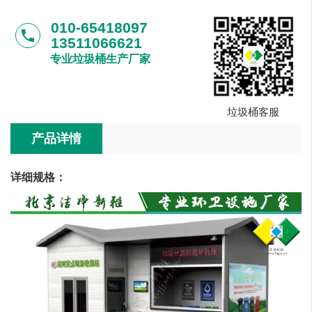
010-65418097
phone
13511066621
专业垃圾桶生产厂家
垃圾桶客服
产品详情
详细规格：