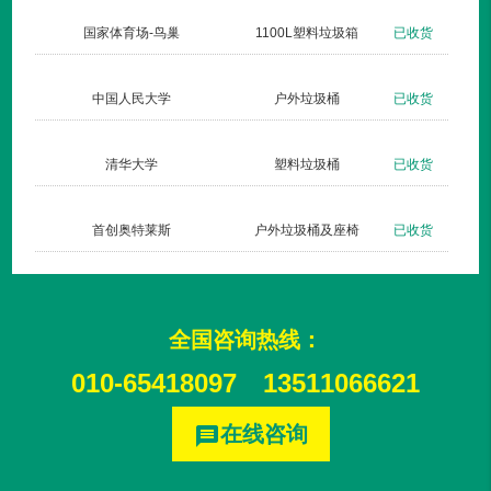
收货
国家体育场-鸟巢
1100L塑料垃圾箱
已收货
收货
中国人民大学
户外垃圾桶
已收货
收货
清华大学
塑料垃圾桶
已收货
发货
首创奥特莱斯
户外垃圾桶及座椅
已收货
全国咨询热线：
010-65418097
13511066621
在线咨询
message