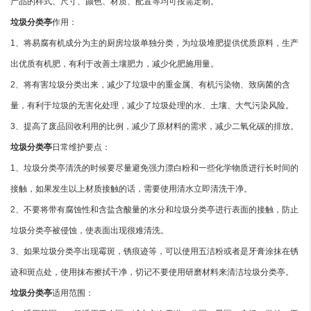
产品的样式、尺寸、颜色、材质、配置等均可按需定制。
垃圾分类亭
作用：
1、将易腐有机成分为主的厨房垃圾单独分类，为垃圾堆肥提供优质原料，生产
出优质有机肥，有利于改善土壤肥力，减少化肥施用量。
2、将有害垃圾分类出来，减少了垃圾中的重金属、有机污染物、致病菌的含
量，有利于垃圾的无害化处理，减少了垃圾处理的水、土壤、大气污染风险。
3、提高了废品回收利用的比例，减少了原材料的需求，减少二氧化碳的排放。
垃圾分类亭
日常维护要点：
1、垃圾分类亭清洗的时候要尽量避免强力漂白粉和一些化学物质进行长时间的
接触，如果发生以上材质接触的话，需要使用清水立即清洗干净。
2、不要将带有腐蚀性和含盐含酸量的水分和垃圾分类亭进行表面的接触，防止
垃圾分类亭被侵蚀，使表面出现很难清洗。
3、如果垃圾分类亭出现霉斑，锈痕迹等，可以使用五洁粉或者是牙膏涂抹在锈
迹和斑点处，使用抹布擦拭干净，切记不要使用研磨材料来清洁垃圾分类亭。
垃圾分类亭
适用范围：