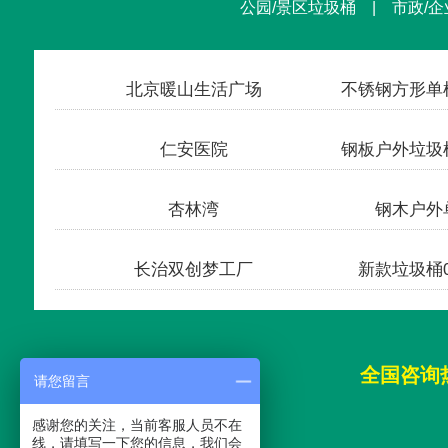
公园/景区垃圾桶 | 市政/企
收货
国家体育场-鸟巢
1100L
收货
中国人民大学
户外垃
收货
清华大学
塑料垃
发货
首创奥特莱斯
户外垃圾
全国咨询
请您留言
感谢您的关注，当前客服人员不在
线，请填写一下您的信息，我们会