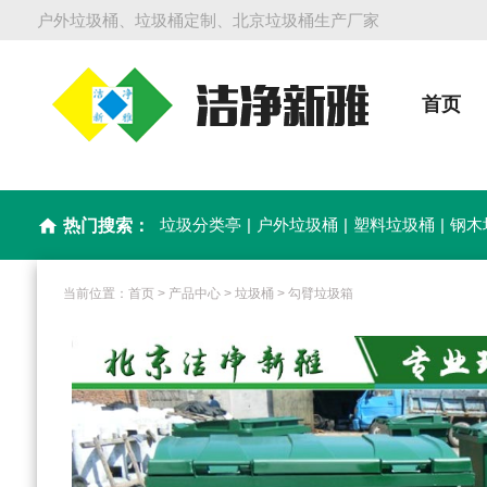
户外垃圾桶、垃圾桶定制、北京垃圾桶生产厂家
首页
垃圾分类亭
|
户外垃圾桶
|
塑料垃圾桶
|
钢木
home
热门搜索：
当前位置：
首页
>
产品中心
>
垃圾桶
>
勾臂垃圾箱