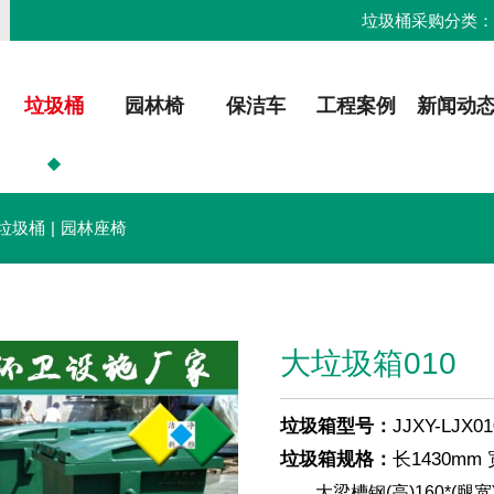
垃圾桶采购分类
垃圾桶
园林椅
保洁车
工程案例
新闻动
垃圾桶
|
园林座椅
大垃圾箱010
垃圾箱型号：
JJXY-LJX01
垃圾箱规格：
长1430mm 
大梁槽钢(高)160*(腿宽)