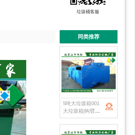
垃圾桶客服
同类推荐
5吨大垃圾箱001
大垃圾箱|钩臂式垃圾箱|市政环卫垃圾箱|挂车垃圾箱|农村垃圾箱|北京垃圾桶厂家