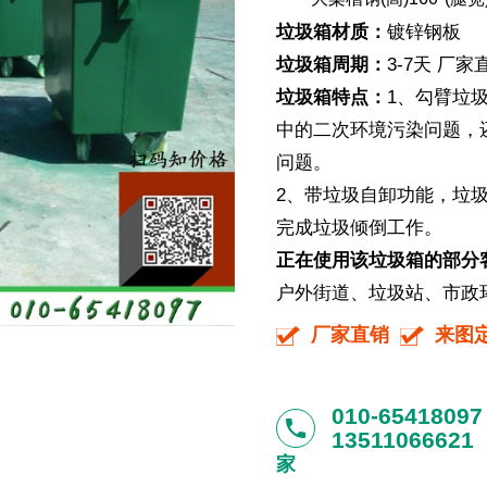
垃圾箱材质：
镀锌钢板
垃圾箱周期：
3-7天 厂
垃圾箱特点：
1、勾臂垃
中的二次环境污染问题，
问题。
2、带垃圾自卸功能，垃
完成垃圾倾倒工作。
正在使用该垃圾箱的部分
户外街道、垃圾站、市政
厂家直销
来图
010-65418097
phone
13511066621
家