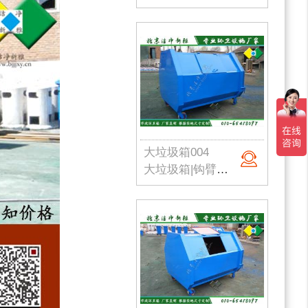
大垃圾箱004
大垃圾箱|钩臂式垃圾箱|市政环卫垃圾箱|挂车垃圾箱|农村垃圾箱|北京垃圾桶厂家