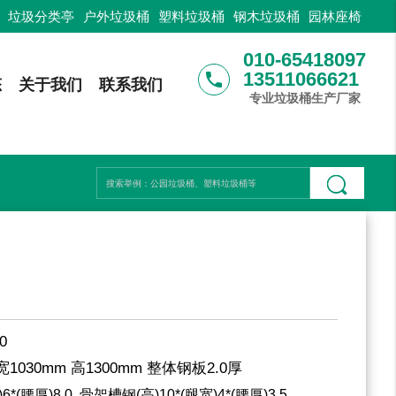
：
垃圾分类亭
户外垃圾桶
塑料垃圾桶
钢木垃圾桶
园林座椅
010-65418097
13511066621
phone
态
关于我们
联系我们
专业垃圾桶生产厂家
0
宽1030mm 高1300mm
整体钢板2.0厚
6*(腰厚)8.0 骨架槽钢(高)10*(腿宽)4*(腰厚)3.5