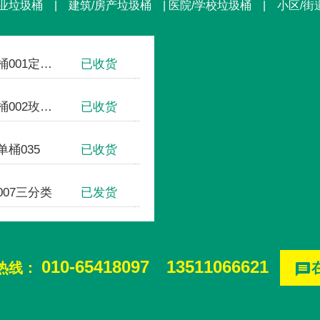
业垃圾桶 | 建筑/房产垃圾桶 | 医院/学校垃圾桶 | 小区/
塑料垃圾箱
已收货
圾桶
已收货
圾桶
已收货
桶及座椅
已收货
010-65418097
13511066621
热线：
message